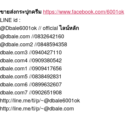
https://www.facebook.com/6001ok
ขายส่งกระปุกครีม
LINE id :
@Dbale6001ok // official
ไลน์หลัก
@dbale.com //0832642160
@dbale.com2 //0848594358
dbale.com3 //0940427110
dbale.com4 //0909380542
dbale.com1 //0909417656
dbale.com5 //0838492831
dbale.com6 //0899632607
dbale.com7 //0902651908
http://line.me/ti/p/~@dbale6001ok
http://line.me/ti/p/~@dbale.com