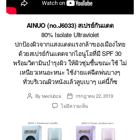
AINUO (no.J6033) สเปรย์กันแดด
80% Isolate Ultraviolet
ปกป้องผิวจากแสงแดดแรงกล้าของเมืองไทย
ด้วยสเปรย์กันแดดจากไอนูโอที่มี SPF 30
พร้อมวิตามินบำรุงผิว ให้ผิวชุ่มชื้นขณะใช้ ไม่
เหนียวเหนอะหนะ ใช้ง่ายแค่ฉีดพ่นบางๆ
ทั่วบริเวณผิวหนังแล้วลูบเบาๆ แค่นี้ก็ซ
By
teeclubza
กรกฎาคม 22, 2019
Post
Post
author
date
บน
ไม่มีความเห็น
AINUO
(no.J6033)
ส
เปรย์
กันแดด