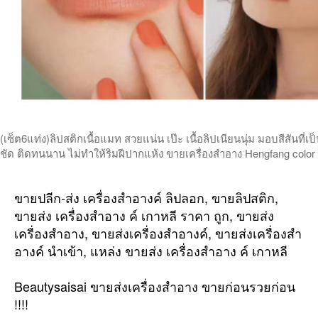
(เซ็ต6แท่ง)ลิปสติกเนื้อแมท สวยแน่น เป๊ะ เนื้อลิปเนียนนุ่ม มอบสีสันที่
ชัด ติดทนนาน ไม่ทำให้ริมฝีปากแห้ง ขายเครื่องสำอาง Hengfang color l
ขายปลีก-ส่ง เครื่องสำอางค์ ลิปลอก, ขายลิปสติก,
ขายส่ง เครื่องสำอาง ค์ เกาหลี ราคา ถูก, ขายส่ง
เครื่องสำอาง, ขายส่งเครื่องสำอางค์, ขายส่งเครื่องสำ
อางค์ นำเข้า, แหล่ง ขายส่ง เครื่องสำอาง ค์ เกาหลี
Beautysaisai ขายส่งเครื่องสำอาง ขายก่อนรวยก่อน
!!!!