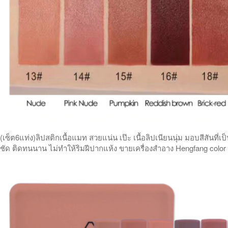
(เซ็ต6แท่ง)ลิปสติกเนื้อแมท สวยแน่น เป๊ะ เนื้อลิปเนียนนุ่ม มอบสีสันที่
ชัด ติดทนนาน ไม่ทำให้ริมฝีปากแห้ง ขายเครื่องสำอาง Hengfang color l