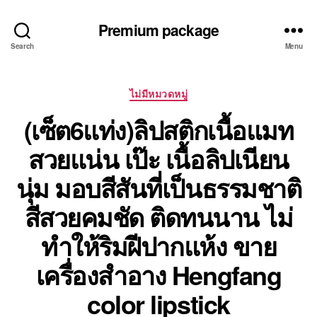
Premium package
Search
Menu
Categories
ไม่มีหมวดหมู่
(เซ็ต6แท่ง)ลิปสติกเนื้อแมท
สวยแน่น เป๊ะ เนื้อลิปเนียน
นุ่ม มอบสีสันที่เป็นธรรมชาติ
สีสวยคมชัด ติดทนนาน ไม่
ทำให้ริมฝีปากแห้ง ขาย
เครื่องสำอาง Hengfang
color lipstick