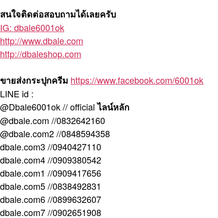
สนใจติดต่อสอบถามได้เลยครับ
IG: dbale6001ok
http://www.dbale.com
http://dbaleshop.com
https://www.facebook.com/6001ok
ขายส่งกระปุกครีม
LINE id :
@Dbale6001ok // official
ไลน์หลัก
@dbale.com //0832642160
@dbale.com2 //0848594358
dbale.com3 //0940427110
dbale.com4 //0909380542
dbale.com1 //0909417656
dbale.com5 //0838492831
dbale.com6 //0899632607
dbale.com7 //0902651908