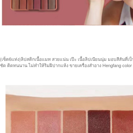
lipstick
(เซ็ต6แท่ง)ลิปสติกเนื้อแมท สวยแน่น เป๊ะ เนื้อลิปเนียนนุ่ม มอบสีสันที่
ชัด ติดทนนาน ไม่ทำให้ริมฝีปากแห้ง ขายเครื่องสำอาง Hengfang color l