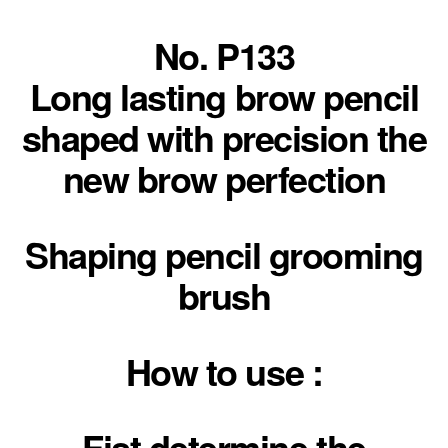
ขาย
ปลีก
No. P133
ส่ง
Long lasting brow pencil
เครื่อ
สำอา
shaped with precision the
new brow perfection
Shaping pencil grooming
brush
How to use :
Fist determine the