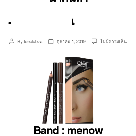
เ
บน
By
teeclubza
ตุลาคม 1, 2019
ไม่มีความเห็น
Post
Post
มี
author
date
นาว
ดินส
เขีย
คิ้ว
P11
ติด
ทน
กัน
น้ำ
อยู่
ได้
Band : menow
ทั้ง
วัน