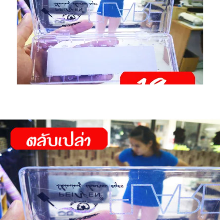
เปล่า
ใส่
อุปกรณ์
ชิ้น
เล็ก
ราคา
ถูก
19
บาท
เท่านั้น