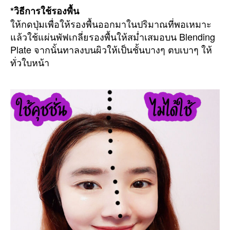
โยน
*วิธีการใช้รองพื้น
แป้ง
ให้กดปุ่มเพื่อให้รองพื้นออกมาในปริมาณที่พอเหมาะ
น้ำ
แล้วใช้แผ่นพัฟเกลี่ยรองพื้นให้สม่ำเสมอบน Blending
คุชชั่น
Plate จากนั้นทาลงบนผิวให้เป็นชั้นบางๆ ตบเบาๆ ให้
AInuo
ทั่วใบหน้า
2019