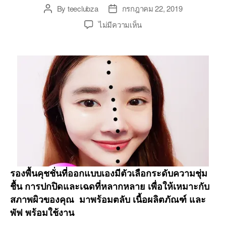
By
teeclubza
กรกฎาคม 22, 2019
Post
Post
author
date
บน
ไม่มีความเห็น
หน้า
เนียน
ปกปิด
ดี
เพิ่ม
ความ
ชุ่ม
ชื้น
ให้
ผิว
ผิว
เสีย
แค่
รองพื้นคุชชั่นที่ออกแบบเองมีตัวเลือกระดับความชุ่ม
ไหน
ชื้น การปกปิดและเฉดที่หลากหลาย เพื่อให้เหมาะกับ
ก็
สภาพผิวของคุณ มาพร้อมตลับ เนื้อผลิตภัณฑ์ และ
ใช้ได้
พัฟ พร้อมใช้งาน
สูตร
อ่อน