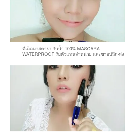
ที่เด็ดมาสคาร่า กันน้ำ 100% MASCARA
WATERPROOF รับตัวแทนจำหน่าย และขายปลีก-ส่ง