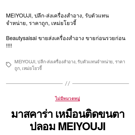
MEIYOUJI, ปลีก-ส่งเครื่องสำอาง, รับตัวแทน
จำหน่าย, ราคาถูก, เหม่ยโยวจี้
Beautysaisai ขายส่งเครื่องสำอาง ขายก่อนรวยก่อน
!!!!
MEIYOUJI
,
ปลีก-ส่งเครื่องสำอาง
,
รับตัวแทนจำหน่าย
,
ราคา
Tags
ถูก
,
เหม่ยโยวจี้
Categories
ไม่มีหมวดหมู่
มาสคาร่า เหมือนติดขนตา
ปลอม MEIYOUJI