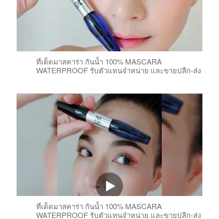
ที่เด็ดมาสคาร่า กันน้ำ 100% MASCARA
WATERPROOF รับตัวแทนจำหน่าย และขายปลีก-ส่ง
ที่เด็ดมาสคาร่า กันน้ำ 100% MASCARA
WATERPROOF รับตัวแทนจำหน่าย และขายปลีก-ส่ง