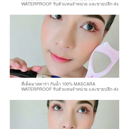
WATERPROOF รับตัวแทนจำหน่าย และขายปลีก-ส่ง
ที่เด็ดมาสคาร่า กันน้ำ 100% MASCARA
WATERPROOF รับตัวแทนจำหน่าย และขายปลีก-ส่ง