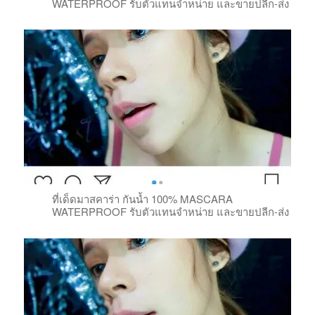
WATERPROOF รับตัวแทนจำหน่าย และขายปลีก-ส่ง
ที่เด็ดมาสคาร่า กันน้ำ 100% MASCARA
WATERPROOF รับตัวแทนจำหน่าย และขายปลีก-ส่ง