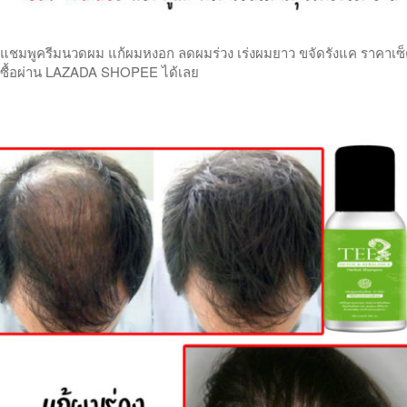
แชมพูครีมนวดผม แก้ผมหงอก ลดผมร่วง เร่งผมยาว ขจัดรังแค ราคาเซ็ตคู
ซื้อผ่าน LAZADA SHOPEE ได้เลย