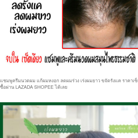
แชมพูครีมนวดผม แก้ผมหงอก ลดผมร่วง เร่งผมยาว ขจัดรังแค ราคาเซ็ตคู
ซื้อผ่าน LAZADA SHOPEE ได้เลย