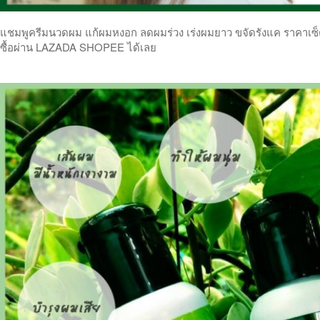
แชมพูครีมนวดผม แก้ผมหงอก ลดผมร่วง เร่งผมยาว ขจัดรังแค ราคาเซ็ตคู
ซื้อผ่าน LAZADA SHOPEE ได้เลย