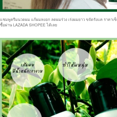
แชมพูครีมนวดผม แก้ผมหงอก ลดผมร่วง เร่งผมยาว ขจัดรังแค ราคาเซ็ตคู
ซื้อผ่าน LAZADA SHOPEE ได้เลย