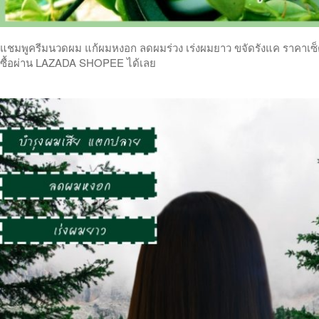
แชมพูครีมนวดผม แก้ผมหงอก ลดผมร่วง เร่งผมยาว ขจัดรังแค ราคาเซ็ตคู
ซื้อผ่าน LAZADA SHOPEE ได้เลย