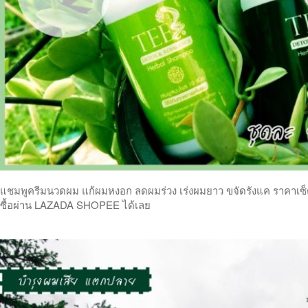
แชมพูครีมนวดผม แก้ผมหงอก ลดผมร่วง เร่งผมยาว ขจัดรังแค ราคาเซ็ตคู
ซื้อผ่าน LAZADA SHOPEE ได้เลย