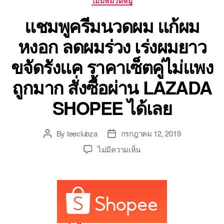
ไม่มีหมวดหมู่
แชมพูครีมนวดผม แก้ผม
หงอก ลดผมร่วง เร่งผมยาว
ขจัดรังแค ราคาเซ็ตคู่ไม่แพง
ถูกมาก สั่งซื้อผ่าน LAZADA
SHOPEE ได้เลย
By
teeclubza
กรกฎาคม 12, 2019
Post
Post
author
date
บน
ไม่มีความเห็น
แชมพู
ครีม
นวด
ผม
แก้
ผม