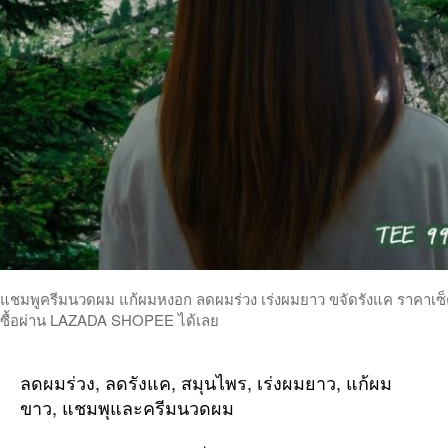
แชมพูครีมนวดผม แก้ผมหงอก ลดผมร่วง เร่งผมยาว ขจัดรังแค ราคาเซ็ตคู
ซื้อผ่าน LAZADA SHOPEE ได้เลย
ลดผมร่วง, ลดรังแค, สมุนไพร, เร่งผมยาว, แก้ผม
ขาว, แชมพุและครีมนวดผม