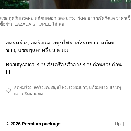
แชมพูครีมนวดผม แก้ผมหงอก ลดผมร่วง เร่งผมยาว ขจัดรังแค ราคาเซ็ตคู
ซื้อผ่าน LAZADA SHOPEE ได้เลย
ลดผมร่วง, ลดรังแค, สมุนไพร, เร่งผมยาว, แก้ผม
ขาว, แชมพุและครีมนวดผม
Beautysaisai ขายส่งเครื่องสำอาง ขายก่อนรวยก่อน
!!!!
ลดผมร่วง
,
ลดรังแค
,
สมุนไพร
,
เร่งผมยาว
,
แก้ผมขาว
,
แชมพุ
Tags
และครีมนวดผม
© 2026
Premium package
Up
↑