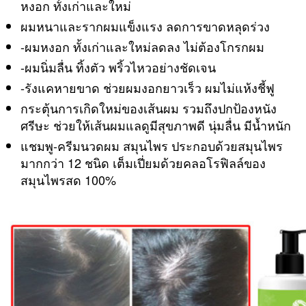
หงอก ทั้งเก่าและใหม่
เซ็ต
คู่
ผมหนาและรากผมแข็งแรง ลดการขาดหลุดร่วง
ไม่
-ผมหงอก ทั้งเก่าและใหม่ลดลง ไม่ต้องโกรกผม
แพง
-ผมนิ่มลื่น ทิ้งตัว พริ้วไหวอย่างชัดเจน
ถูก
มาก
-รังแคหายขาด ช่วยผมงอกยาวเร็ว ผมไม่แห้งชี้ฟู
สั่ง
กระตุ้นการเกิดใหม่ของเส้นผม รวมถึงปกป้องหนัง
ซื้อ
ศรีษะ ช่วยให้เส้นผมแลดูมีสุขภาพดี นุ่มลื่น มีน้ำหนัก
ผ่าน
LAZADA
แชมพู-ครีมนวดผม สมุนไพร ประกอบด้วยสมุนไพร
SHOPEE
มากกว่า 12 ชนิด เต็มเปี่ยมด้วยคลอโรฟิลล์ของ
ได้
สมุนไพรสด 100%
เลย