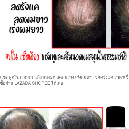
แชมพูครีมนวดผม แก้ผมหงอก ลดผมร่วง เร่งผมยาว ขจัดรังแค ราคาเซ็ตคู
ซื้อผ่าน LAZADA SHOPEE ได้เลย