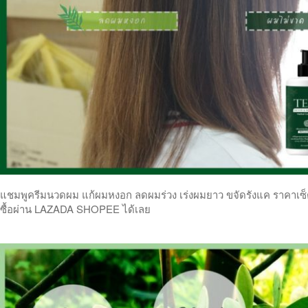
แชมพูครีมนวดผม แก้ผมหงอก ลดผมร่วง เร่งผมยาว ขจัดรังแค ราคาเซ็ตคู
ซื้อผ่าน LAZADA SHOPEE ได้เลย