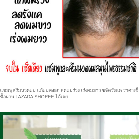
แชมพูครีมนวดผม แก้ผมหงอก ลดผมร่วง เร่งผมยาว ขจัดรังแค ราคาเซ็ตคู
ซื้อผ่าน LAZADA SHOPEE ได้เลย