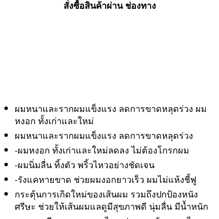
หงอก
สั่งซื้อสินค้าผ่าน ช่องทาง
ลด
ผม
ร่วง
เร่ง
ผม
ยาว
ขจัด
รังแค
รา
ผมหนาและรากผมแข็งแรง ลดการขาดหลุดร่วง ผม
คา
หงอก ทั้งเก่าและใหม่
เซ็ต
คู่
ผมหนาและรากผมแข็งแรง ลดการขาดหลุดร่วง
ไม่
-ผมหงอก ทั้งเก่าและใหม่ลดลง ไม่ต้องโกรกผม
แพง
-ผมนิ่มลื่น ทิ้งตัว พริ้วไหวอย่างชัดเจน
ถูก
มาก
-รังแคหายขาด ช่วยผมงอกยาวเร็ว ผมไม่แห้งชี้ฟู
สั่ง
กระตุ้นการเกิดใหม่ของเส้นผม รวมถึงปกป้องหนัง
ซื้อ
ศรีษะ ช่วยให้เส้นผมแลดูมีสุขภาพดี นุ่มลื่น มีน้ำหนัก
ผ่าน
LAZADA