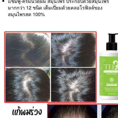
แชมพู-ครีมนวดผม สมุนไพร ประกอบด้วยสมุนไพร
SHOPEE
มากกว่า 12 ชนิด เต็มเปี่ยมด้วยคลอโรฟิลล์ของ
ได้
สมุนไพรสด 100%
เลย