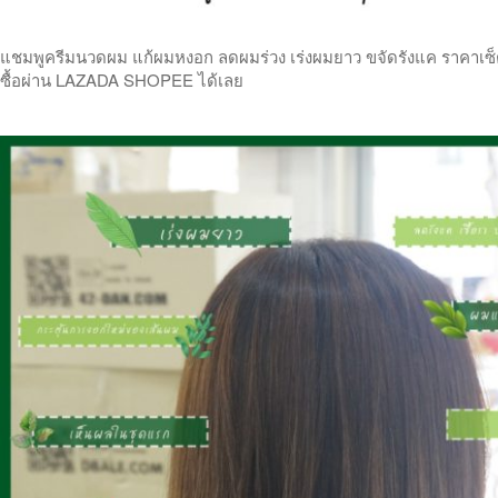
แชมพูครีมนวดผม แก้ผมหงอก ลดผมร่วง เร่งผมยาว ขจัดรังแค ราคาเซ็ตคู
ซื้อผ่าน LAZADA SHOPEE ได้เลย