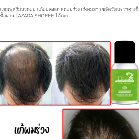
แชมพูครีมนวดผม แก้ผมหงอก ลดผมร่วง เร่งผมยาว ขจัดรังแค ราคาเซ็ตคู
ซื้อผ่าน LAZADA SHOPEE ได้เลย