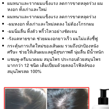
ผมหนาและรากผมแข็งแรง ลดการขาดหลุดร่วง ผม
คา
หงอก ทั้งเก่าและใหม่
เซ็ต
คู่
ผมหนาและรากผมแข็งแรง ลดการขาดหลุดร่วง
ไม่
-ผมหงอก ทั้งเก่าและใหม่ลดลง ไม่ต้องโกรกผม
แพง
-ผมนิ่มลื่น ทิ้งตัว พริ้วไหวอย่างชัดเจน
ถูก
มาก
-รังแคหายขาด ช่วยผมงอกยาวเร็ว ผมไม่แห้งชี้ฟู
สั่ง
กระตุ้นการเกิดใหม่ของเส้นผม รวมถึงปกป้องหนัง
ซื้อ
ศรีษะ ช่วยให้เส้นผมแลดูมีสุขภาพดี นุ่มลื่น มีน้ำหนัก
ผ่าน
LAZADA
แชมพู-ครีมนวดผม สมุนไพร ประกอบด้วยสมุนไพร
SHOPEE
มากกว่า 12 ชนิด เต็มเปี่ยมด้วยคลอโรฟิลล์ของ
ได้
สมุนไพรสด 100%
เลย