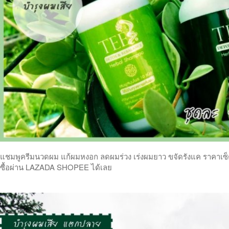
แชมพูครีมนวดผม แก้ผมหงอก ลดผมร่วง เร่งผมยาว ขจัดรังแค ราคาเซ็ตคู
ซื้อผ่าน LAZADA SHOPEE ได้เลย