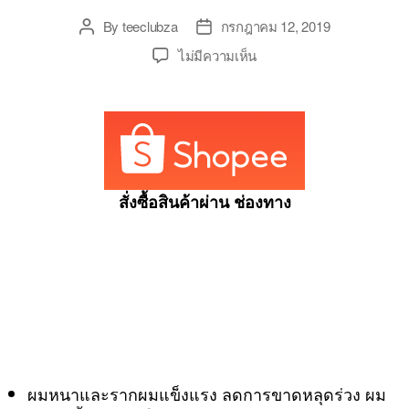
By
teeclubza
กรกฎาคม 12, 2019
Post
Post
author
date
บน
ไม่มีความเห็น
แชมพู
ครีม
นวด
ผม
แก้
ผม
หงอก
สั่งซื้อสินค้าผ่าน ช่องทาง
ลด
ผม
ร่วง
เร่ง
ผม
ยาว
ขจัด
รังแค
รา
ผมหนาและรากผมแข็งแรง ลดการขาดหลุดร่วง ผม
คา