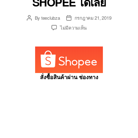
SHOPEE ได้เลย
By
teeclubza
กรกฎาคม 21, 2019
Post
Post
author
date
บน
ไม่มีความเห็น
แชมพู
ครีม
นวด
ผม
แก้
ผม
หงอก
สั่งซื้อสินค้าผ่าน ช่องทาง
ลด
ผม
ร่วง
เร่ง
ผม
ยาว
ขจัด
รังแค
รา