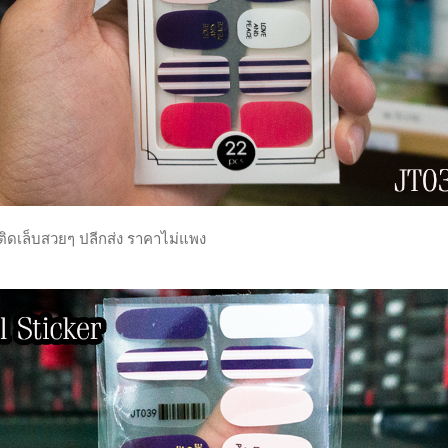
 ติดเล็บสวยๆ ปลีกส่ง ราคาไม่แพง