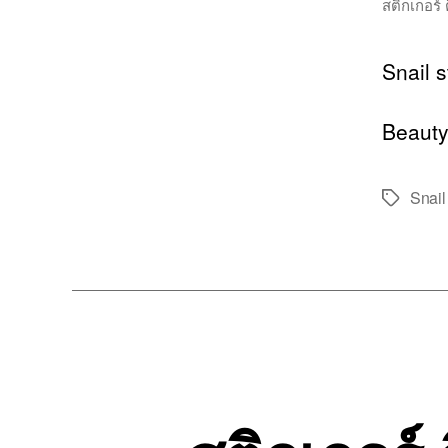
สติกเกอร์
Snail s
Beauty
Snail
Tags