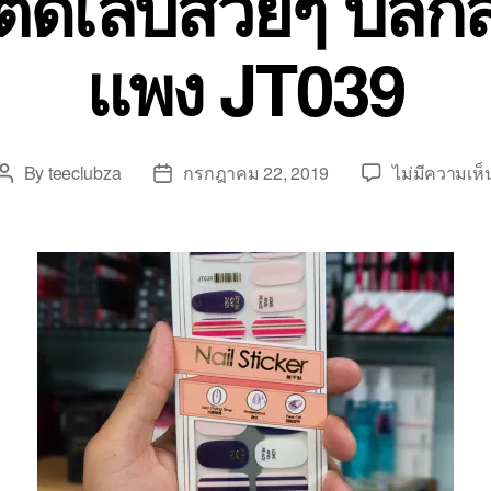
 ติดเล็บสวยๆ ปลีกส
แพง JT039
By
teeclubza
กรกฎาคม 22, 2019
ไม่มีความเห็
Post
Post
author
date