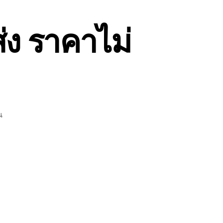
่ง ราคาไม่
บน
น
สติ
ก
เกอร์
ติด
เล็บ
สวยๆ
ปลีก
ส่ง
ราคา