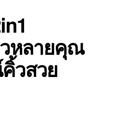
in1
ียวหลายคุณ
คิ้วสวย
บน
น
MN
no.19-
P09010
2in1
eyeliner&eyebrow
แท่ง