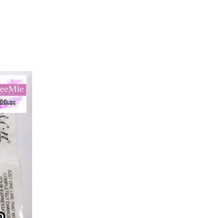
เดียว
หลาย
คุณ
ประโยชน์
ทั้ง
ขอบ
ตา
ไลน์
คิ้ว
สวย