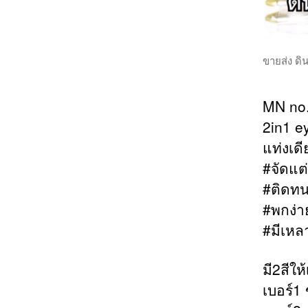
ขายส่ง ดิ
MN no
2in1 e
แท่งเด
#จัดแต่
#ติดทนท
#พกง่า
#มีเหล
มี2สีให
เบอร์1