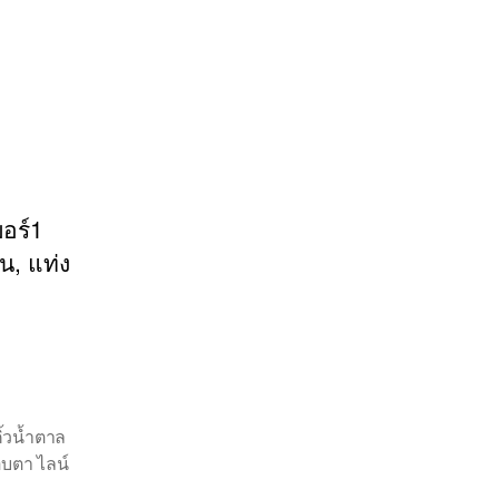
บอร์1
น, แท่ง
ิ้วน้ำตาล
อบตา ไลน์