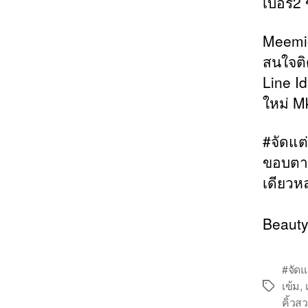
เบอร์2
Meemie
สนใจติ
Line Id
ใหม่ M
#จัดแต่
ขอบตาด
เดียวห
Beauty
#จัดแ
เข้ม
,
Tags
คิ้วส