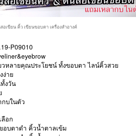
นสอเขียน คิ้ว เขียนขอบตา เครื่องสำอางค์
.19-P09010
yeliner&eyebrow
ียวหลายคุณประโยชน์ ทั้งขอบตา ไลน์คิ้วสวย
งง่าย
ั้งวัน
ย
ากบในตัว
้เลือก
 ขอบตาดำ คิ้วน้ำตาลเข้ม