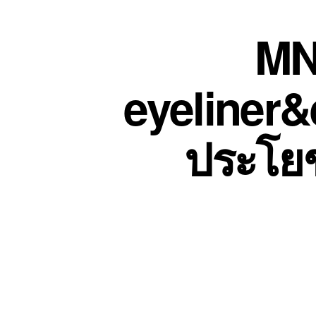
MN
eyeliner&
ประโยช