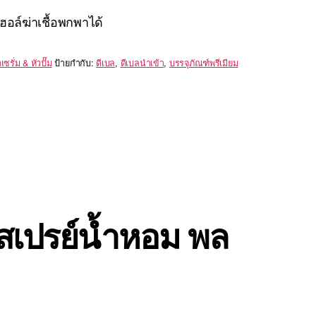
ล์ฆ่าเชื้อพกพาได้
ซรั่ม & หัวปั๊ม
ป้ายกำกับ:
ดีเบล
,
ดีเบลนำเข้า
,
บรรจุภัณฑ์พรีเมียม
มสเปรย์น้ำหอม พล