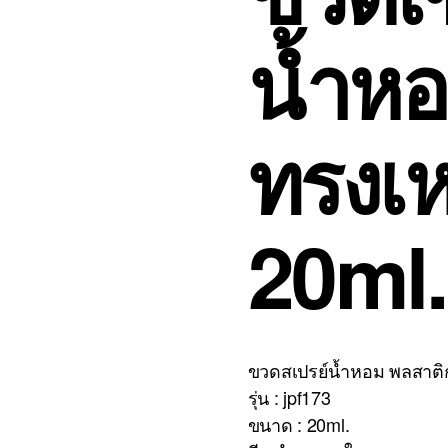
น้ำหอ
ทรงเห
20ml.
ขวดสเปรย์น้ำหอม พลสาติก
รุ่น : jpf173
ขนาด : 20ml.