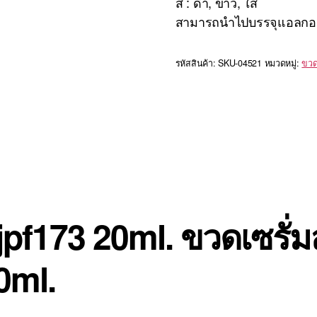
สี : ดำ, ขาว, ใส
สามารถนำไปบรรจุแอลกอฮอ
รหัสสินค้า:
SKU-04521
หมวดหมู่:
ขวดเ
 jpf173 20ml. ขวดเซรั่
0ml.