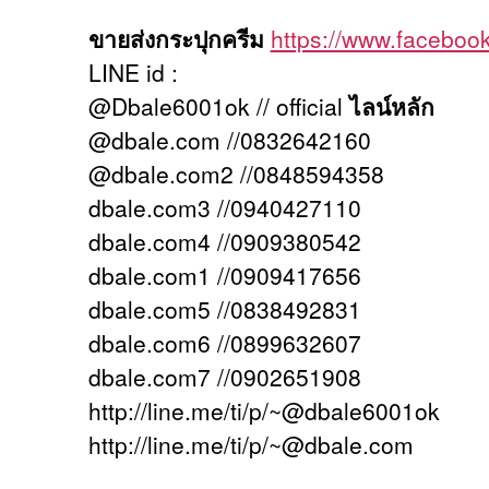
ขายส่งกระปุกครีม
https://www.facebo
LINE id :
@Dbale6001ok // official
ไลน์หลัก
@dbale.com //0832642160
@dbale.com2 //0848594358
dbale.com3 //0940427110
dbale.com4 //0909380542
dbale.com1 //0909417656
dbale.com5 //0838492831
dbale.com6 //0899632607
dbale.com7 //0902651908
http://line.me/ti/p/~@dbale6001ok
http://line.me/ti/p/~@dbale.com