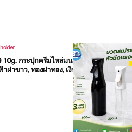
 10g. กระปุกครีมไหล่มน สีชมพูฝา
ฟ้าฝาขาว, ทองฝาทอง, เงินฝาเงิน