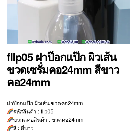
flip05 ฝาป๊อกแป๊ก ผิวเส้น
ขวดเซรั่มคอ24mm สีขาว
คอ24mm
ฝาป๊อกแป๊ก ผิวเส้น ขวดคอ24mm
รหัสสินค้า : flip05
ขนาดคอสินค้า : ขวดคอ24mm
สี : สีขาว