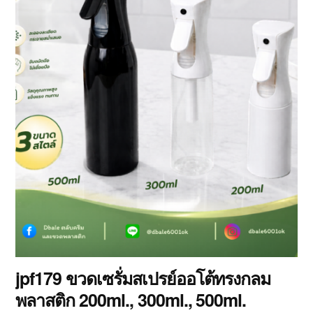
jpf179 ขวดเซรั่มสเปรย์ออโต้ทรงกลม
พลาสติก 200ml., 300ml., 500ml.