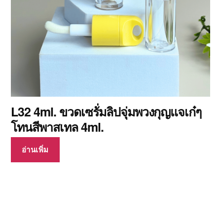
L32 4ml. ขวดเซรั่มลิปจุ่มพวงกุญแจเก๋ๆ
โทนสีพาสเทล 4ml.
อ่านเพิ่ม