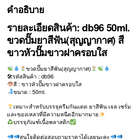
คำอธิบาย
รายละเอียดสินค้า: db96 50ml.
ขวดปั๊มยาสีฟัน(สุญญากาศ) สี
ขาวหัวปั๊มขาวฝาครอบใส
ขวดปั๊มยาสีฟัน(สุญญากาศ)
🛠รหัสสินค้า : db96
สี : ขาวหัวปั๊มขาวฝาครอบใส
ขนาด : 50ml.
เหมาะสำหรับบรรจุครีมกันแดด ยาสีฟัน เจล เซรั่ม
และของเหลวที่มีความหนืดอีกมากมาย
บรรจุภัณฑ์เนื้อพลาสติก
สนใจติดต่อสอบถามราคาได้เลยนะคะ