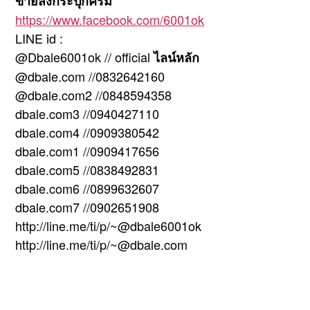
ขายส่งกระปุกครีม
https://www.facebook.com/6001ok
LINE id :
@Dbale6001ok // official
ไลน์หลัก
@dbale.com //0832642160
@dbale.com2 //0848594358
dbale.com3 //0940427110
dbale.com4 //0909380542
dbale.com1 //0909417656
dbale.com5 //0838492831
dbale.com6 //0899632607
dbale.com7 //0902651908
http://line.me/ti/p/~@dbale6001ok
http://line.me/ti/p/~@dbale.com