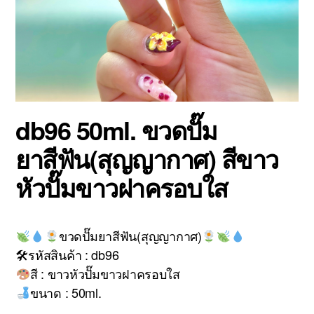
db96 50ml. ขวดปั๊ม
ยาสีฟัน(สุญญากาศ) สีขาว
หัวปั๊มขาวฝาครอบใส
ขวดปั๊มยาสีฟัน(สุญญากาศ)
🛠รหัสสินค้า : db96
สี : ขาวหัวปั๊มขาวฝาครอบใส
ขนาด : 50ml.