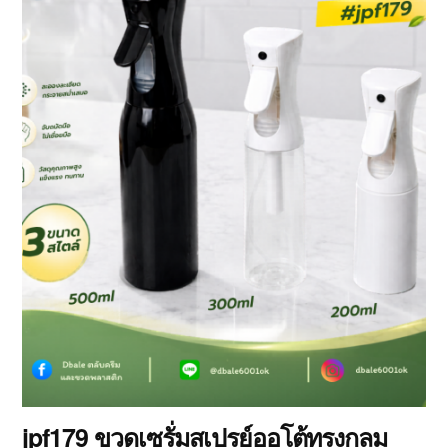
jpf179 ขวดเซรั่มสเปรย์ออโต้ทรงกลม