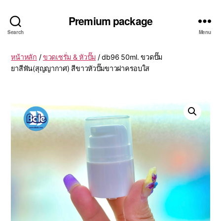
Premium package
Search
Menu
หน้าหลัก
/
ขวดเซรั่ม & หัวปั๊ม
/ db96 50ml. ขวดปั๊ม
ยาสีฟัน(สุญญากาศ) สีขาวหัวปั๊มขาวฝาครอบใส