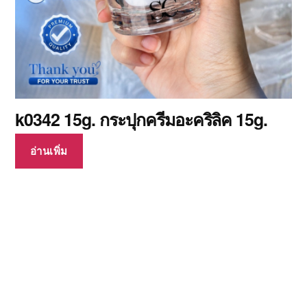
k0342 15g. กระปุกครีมอะคริลิค 15g.
อ่านเพิ่ม