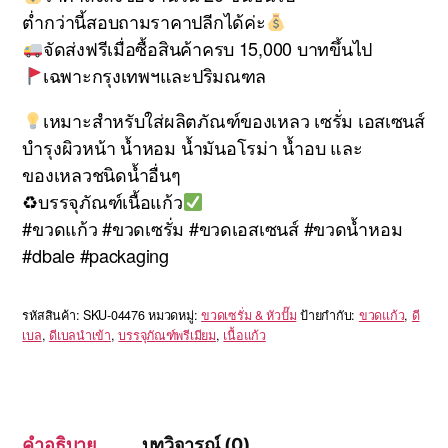
ต่ำกว่านี้สอบถามราคาปลีกได้ค่ะ
จัดส่งฟรีเมื่อซื้อสินค้าครบ 15,000 บาทขึ้นไป
เฉพาะกรุงเทพฯและปริมณฑล
เหมาะสำหรับใส่ผลิตภัณฑ์ของเหลว เซรั่ม เอสเซนส์
บำรุงผิวหน้า น้ำหอม น้ำมันอโรม่า น้ำอบ และ
ของเหลวชนิดน้ำอื่นๆ
♻บรรจุภัณฑ์เนื้อแก้ว
#ขวดแก้ว #ขวดเซรั่ม #ขวดเอสเซนส์ #ขวดน้ำหอม
#dbale #packaging
รหัสสินค้า:
SKU-04476
หมวดหมู่:
ขวดเซรั่ม & หัวปั๊ม
ป้ายกำกับ:
ขวดแก้ว
,
ดี
เบล
,
ดีเบลนำเข้า
,
บรรจุภัณฑ์พรีเมียม
,
เนื้อแก้ว
คำอธิบาย
บทวิจารณ์ (0)