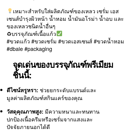
เหมาะสำหรับใส่ผลิตภัณฑ์ของเหลว เซรั่ม เอส
เซนส์บำรุงผิวหน้า น้ำหอม น้ำมันอโรม่า น้ำอบ และ
ของเหลวชนิดน้ำอื่นๆ
♻บรรจุภัณฑ์เนื้อแก้ว
#ขวดแก้ว #ขวดเซรั่ม #ขวดเอสเซนส์ #ขวดน้ำหอม
#dbale #packaging
จุดเด่นของบรรจุภัณฑ์พรีเมียม
ชิ้นนี้:
ช่วยยกระดับแบรนด์และ
ดีไซน์หรูหรา:
มูลค่าผลิตภัณฑ์สกินแคร์ของคุณ
มีความหนาและทนทาน
วัสดุคุณภาพสูง:
ปกป้องเนื้อครีมหรือเซรั่มจากแสงและ
ปัจจัยภายนอกได้ดี