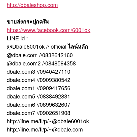
http://dbaleshop.com
ขายส่งกระปุกครีม
https://www.facebook.com/6001ok
LINE id :
@Dbale6001ok // official
ไลน์หลัก
@dbale.com //0832642160
@dbale.com2 //0848594358
dbale.com3 //0940427110
dbale.com4 //0909380542
dbale.com1 //0909417656
dbale.com5 //0838492831
dbale.com6 //0899632607
dbale.com7 //0902651908
http://line.me/ti/p/~@dbale6001ok
http://line.me/ti/p/~@dbale.com