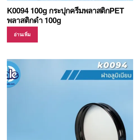
K0094 100g กระปุกครีมพลาสติกPET
พลาสติกดำ 100g
อ่านเพิ่ม