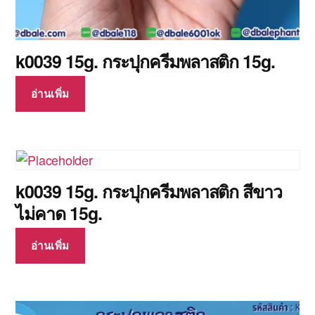
k0039 15g. กระปุกครีมพลาสติก 15g.
อ่านเพิ่ม
k0039 15g. กระปุกครีมพลาสติก สีขาว
ไม่คาด 15g.
อ่านเพิ่ม