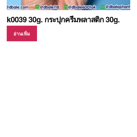
k0039 30g. กระปุกครีมพลาสติก 30g.
อ่านเพิ่ม