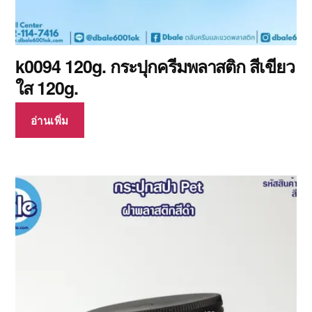
k0094 120g. กระปุกครีมพลาสติก สีเขียว
ใส 120g.
อ่านเพิ่ม