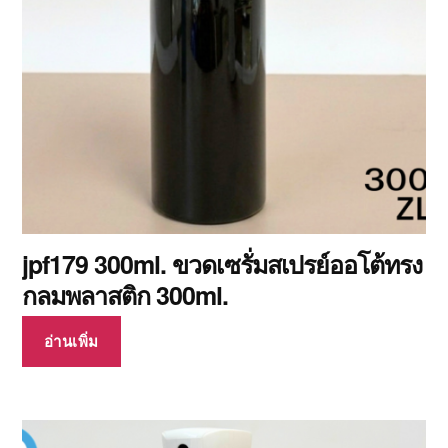
jpf179 300ml. ขวดเซรั่มสเปรย์ออโต้ทรง
กลมพลาสติก 300ml.
อ่านเพิ่ม