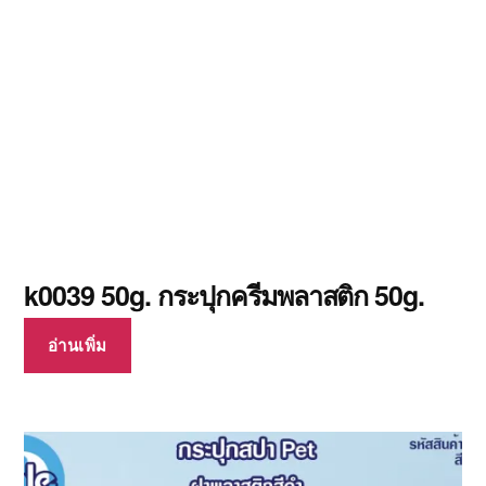
k0039 50g. กระปุกครีมพลาสติก 50g.
อ่านเพิ่ม