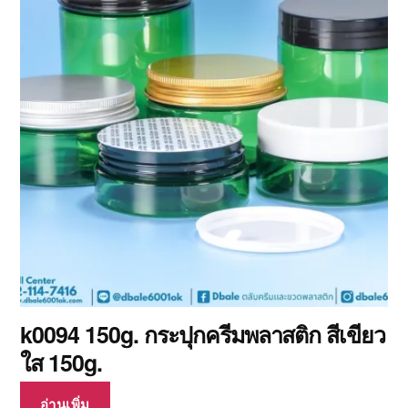
k0094 150g. กระปุกครีมพลาสติก สีเขียว
ใส 150g.
อ่านเพิ่ม