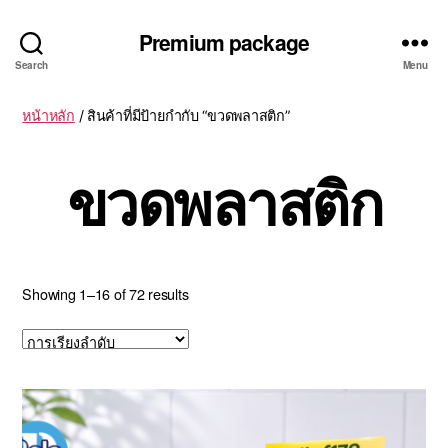
Premium package
Search
Menu
หน้าหลัก
/ สินค้าที่มีป้ายกำกับ “ขวดพลาสติก”
ขวดพลาสติก
Showing 1–16 of 72 results