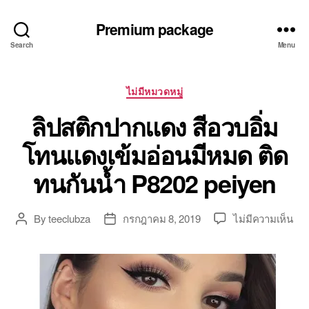
Premium package
Search
Menu
Categories
ไม่มีหมวดหมู่
ลิปสติกปากแดง สีอวบอิ่ม
โทนแดงเข้มอ่อนมีหมด ติด
ทนกันน้ำ P8202 peiyen
บน
By
teeclubza
กรกฎาคม 8, 2019
ไม่มีความเห็น
Post
Post
ลิป
author
date
ปา
แด
สี
อว
อิ่ม