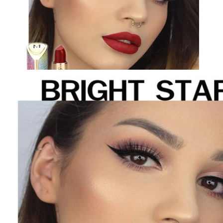
โท
แด
เข้
อ่อ
มี
หม
ติด
ทน
กัน
น้ำ
P8
pei