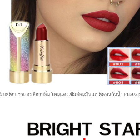
ลิปสติกปากแดง สีอวบอิ่ม โทนแดงเข้มอ่อนมีหมด ติดทนกันน้ำ P8202 