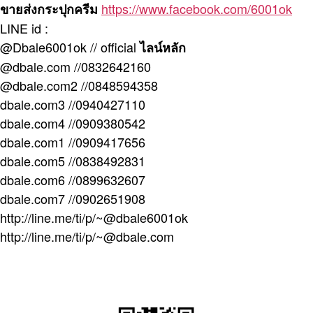
https://www.facebook.com/6001ok
ขายส่งกระปุกครีม
LINE id :
@Dbale6001ok // official
ไลน์หลัก
@dbale.com //0832642160
@dbale.com2 //0848594358
dbale.com3 //0940427110
dbale.com4 //0909380542
dbale.com1 //0909417656
dbale.com5 //0838492831
dbale.com6 //0899632607
dbale.com7 //0902651908
http://line.me/ti/p/~@dbale6001ok
http://line.me/ti/p/~@dbale.com