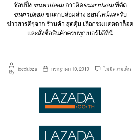
ช้อปปิ้ง
ขนตาปลอม
กาวติด
ขนตาปลอม
ที่ดัด
ขนตาปลอม
ขนตาปล่อมล่าง ออนไลน์และรับ
ข่าวสารดีๆจาก ร้านค้า สุดคุ้ม เลือกชมแคตตาล็อค
และสั่งซื้อสินค้าครบทุกเบอร์ได้ที่นี่
Post
บน
teeclubza
กรกฎาคม 10, 2019
ไม่มีความเห็น
Post
By
author
ขนต
date
ปลอ
สวย
ราค
ไม่
แพง
ยิ่ง
ซื้อ
ยิ่ง
คุ้ม