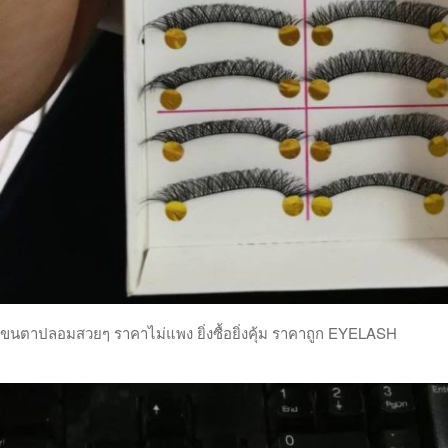
ขนตาปลอมสวยๆ ราคาไม่แพง ยิ่งซื้อยิ่งคุ้ม ราคาถูก EYELASH