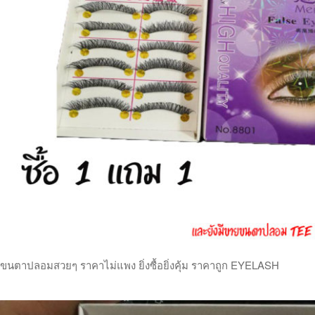
ขนตาปลอมสวยๆ ราคาไม่แพง ยิ่งซื้อยิ่งคุ้ม ราคาถูก EYELASH