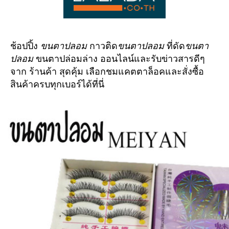
ราค
ถูก
EYE
ช้อปปิ้ง
กาวติด
ที่ดัด
ขนตาปลอม
ขนตาปลอม
ขนตา
ขนตาปล่อมล่าง ออนไลน์และรับ
ข่าวสารดีๆ
ปลอม
จาก ร้านค้า สุดคุ้ม เลือกชมแคตตาล็อคและสั่งซื้อ
สินค้าครบทุกเบอร์ได้ที่นี่