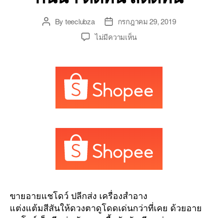
By
teeclubza
กรกฎาคม 29, 2019
Post
Post
author
date
บน
ไม่มีความเห็น
Look
at
my
eyes
eye
shadows
ขาย
ตลับ
อาย
แช
โดว์
สี
สวย
ราคา
ขายอายแชโดว์ ปลีกส่ง เครื่องสำอาง
ถูก
แต่งแต้มสีสันให้ดวงตาดูโดดเด่นกว่าที่เคย ด้วยอาย
คุณภาพ