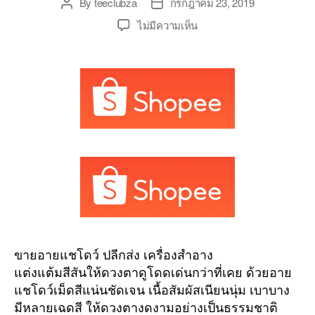
By
teeclubza
กรกฎาคม 23, 2019
Post
Post
author
date
บน
ไม่มีความเห็น
Look
at
my
eyes
eye
shadows
ขาย
ตลับ
อาย
แช
โดว์
สี
สวย
ราคา
ขายอายแชโดว์ ปลีกส่ง เครื่องสำอาง
ถูก
แต่งแต้มสีสันให้ดวงตาดูโดดเด่นกว่าที่เคย ด้วยอาย
คุณภาพ
แชโดว์เม็ดสีแน่นชัดเจน เนื้อสัมผัสเนียนนุ่ม เบาบาง
กัน
น้ำ
มีหลายเฉดสี ให้ดวงตางดงามอย่างเป็นธรรมชาติ