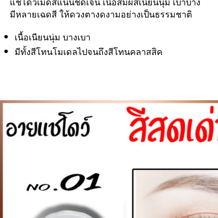
แชโดว์เม็ดสีแน่นชัดเจน เนื้อสัมผัสเนียนนุ่ม เบาบาง
กัน
น้ำ
มีหลายเฉดสี ให้ดวงตางดงามอย่างเป็นธรรมชาติ
ติด
ทน
เนื้อเนียนนุ่ม บางเบา
สี
มีทั้งสีโทนโมเดลไปจนถึงสีโทนคลาสสิค
ติด
ทน