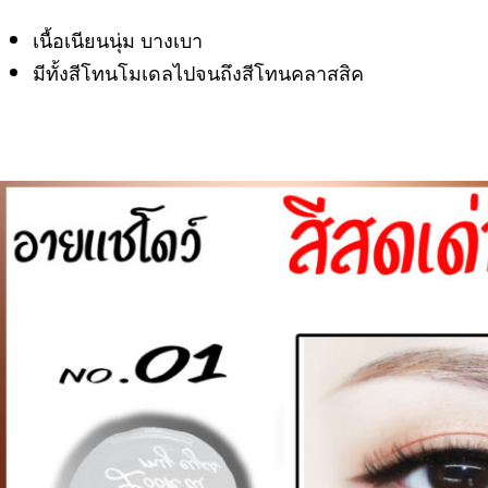
ติด
ทน
เนื้อเนียนนุ่ม บางเบา
สี
มีทั้งสีโทนโมเดลไปจนถึงสีโทนคลาสสิค
ติด
ทน