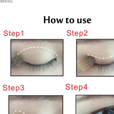
สีติดทน