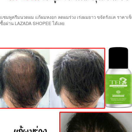
แชมพูครีมนวดผม แก้ผมหงอก ลดผมร่วง เร่งผมยาว ขจัดรังแค ราคาเซ็ตคู
ซื้อผ่าน LAZADA SHOPEE ได้เลย