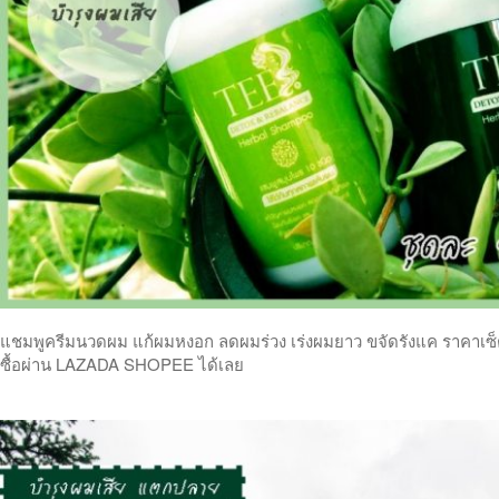
แชมพูครีมนวดผม แก้ผมหงอก ลดผมร่วง เร่งผมยาว ขจัดรังแค ราคาเซ็ตคู
ซื้อผ่าน LAZADA SHOPEE ได้เลย