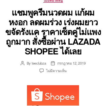
ไม่มีหมวดหมู่
แชมพูครีมนวดผม แก้ผม
หงอก ลดผมร่วง เร่งผมยาว
ขจัดรังแค ราคาเซ็ตคู่ไม่แพง
ถูกมาก สั่งซื้อผ่าน LAZADA
SHOPEE ได้เลย
By
teeclubza
กรกฎาคม 12, 2019
Post
Post
author
date
บน
ไม่มีความเห็น
แชมพู
ครีม
นวด
ผม
แก้
ผม