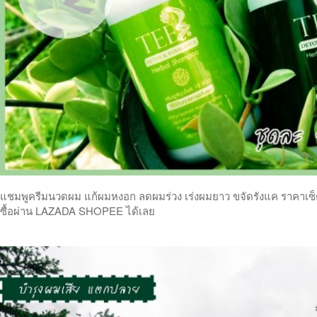
แชมพูครีมนวดผม แก้ผมหงอก ลดผมร่วง เร่งผมยาว ขจัดรังแค ราคาเซ็ตคู
ซื้อผ่าน LAZADA SHOPEE ได้เลย