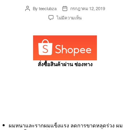
By
teeclubza
กรกฎาคม 12, 2019
Post
Post
author
date
บน
ไม่มีความเห็น
แชมพู
ครีม
นวด
ผม
แก้
ผม
หงอก
สั่งซื้อสินค้าผ่าน ช่องทาง
ลด
ผม
ร่วง
เร่ง
ผม
ยาว
ขจัด
รังแค
รา
ผมหนาและรากผมแข็งแรง ลดการขาดหลุดร่วง ผม
คา