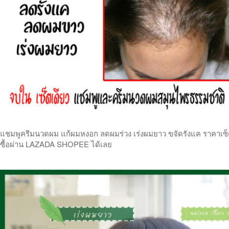
แชมพูครีมนวดผม แก้ผมหงอก ลดผมร่วง เร่งผมยาว ขจัดรังแค ราคาเซ็ตคู
ซื้อผ่าน LAZADA SHOPEE ได้เลย