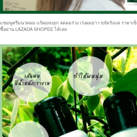
แชมพูครีมนวดผม แก้ผมหงอก ลดผมร่วง เร่งผมยาว ขจัดรังแค ราคาเซ็ตคู
ซื้อผ่าน LAZADA SHOPEE ได้เลย