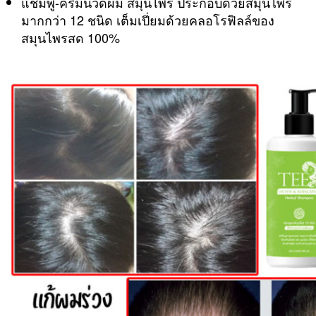
แชมพู-ครีมนวดผม สมุนไพร ประกอบด้วยสมุนไพร
SHOPEE
มากกว่า 12 ชนิด เต็มเปี่ยมด้วยคลอโรฟิลล์ของ
ได้
สมุนไพรสด 100%
เลย