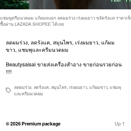
แชมพูครีมนวดผม แก้ผมหงอก ลดผมร่วง เร่งผมยาว ขจัดรังแค ราคาเซ็ตคู
ซื้อผ่าน LAZADA SHOPEE ได้เลย
ลดผมร่วง, ลดรังแค, สมุนไพร, เร่งผมยาว, แก้ผม
ขาว, แชมพุและครีมนวดผม
Beautysaisai ขายส่งเครื่องสำอาง ขายก่อนรวยก่อน
!!!!
ลดผมร่วง
,
ลดรังแค
,
สมุนไพร
,
เร่งผมยาว
,
แก้ผมขาว
,
แชมพุ
Tags
และครีมนวดผม
© 2026
Premium package
Up
↑