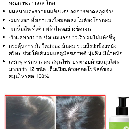
หงอก ทั้งเก่าและใหม่
เซ็ต
คู่
ผมหนาและรากผมแข็งแรง ลดการขาดหลุดร่วง
ไม่
-ผมหงอก ทั้งเก่าและใหม่ลดลง ไม่ต้องโกรกผม
แพง
-ผมนิ่มลื่น ทิ้งตัว พริ้วไหวอย่างชัดเจน
ถูก
มาก
-รังแคหายขาด ช่วยผมงอกยาวเร็ว ผมไม่แห้งชี้ฟู
สั่ง
กระตุ้นการเกิดใหม่ของเส้นผม รวมถึงปกป้องหนัง
ซื้อ
ศรีษะ ช่วยให้เส้นผมแลดูมีสุขภาพดี นุ่มลื่น มีน้ำหนัก
ผ่าน
LAZADA
แชมพู-ครีมนวดผม สมุนไพร ประกอบด้วยสมุนไพร
SHOPEE
มากกว่า 12 ชนิด เต็มเปี่ยมด้วยคลอโรฟิลล์ของ
ได้
สมุนไพรสด 100%
เลย