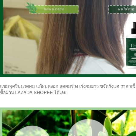
แชมพูครีมนวดผม แก้ผมหงอก ลดผมร่วง เร่งผมยาว ขจัดรังแค ราคาเซ็ตคู
ซื้อผ่าน LAZADA SHOPEE ได้เลย