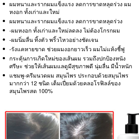
ผมหนาและรากผมแข็งแรง ลดการขาดหลุดร่วง ผม
คา
หงอก ทั้งเก่าและใหม่
เซ็ต
คู่
ผมหนาและรากผมแข็งแรง ลดการขาดหลุดร่วง
ไม่
-ผมหงอก ทั้งเก่าและใหม่ลดลง ไม่ต้องโกรกผม
แพง
-ผมนิ่มลื่น ทิ้งตัว พริ้วไหวอย่างชัดเจน
ถูก
มาก
-รังแคหายขาด ช่วยผมงอกยาวเร็ว ผมไม่แห้งชี้ฟู
สั่ง
กระตุ้นการเกิดใหม่ของเส้นผม รวมถึงปกป้องหนัง
ซื้อ
ศรีษะ ช่วยให้เส้นผมแลดูมีสุขภาพดี นุ่มลื่น มีน้ำหนัก
ผ่าน
LAZADA
แชมพู-ครีมนวดผม สมุนไพร ประกอบด้วยสมุนไพร
SHOPEE
มากกว่า 12 ชนิด เต็มเปี่ยมด้วยคลอโรฟิลล์ของ
ได้
สมุนไพรสด 100%
เลย