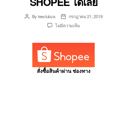
SHOPEE ได้เลย
By
teeclubza
กรกฎาคม 21, 2019
Post
Post
author
date
บน
ไม่มีความเห็น
แชมพู
ครีม
นวด
ผม
แก้
ผม
หงอก
สั่งซื้อสินค้าผ่าน ช่องทาง
ลด
ผม
ร่วง
เร่ง
ผม
ยาว
ขจัด
รังแค
รา