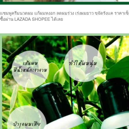
แชมพูครีมนวดผม แก้ผมหงอก ลดผมร่วง เร่งผมยาว ขจัดรังแค ราคาเซ็ตคู
ซื้อผ่าน LAZADA SHOPEE ได้เลย