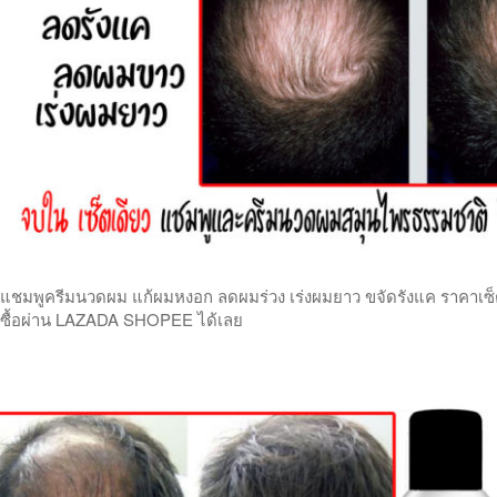
แชมพูครีมนวดผม แก้ผมหงอก ลดผมร่วง เร่งผมยาว ขจัดรังแค ราคาเซ็ตคู
ซื้อผ่าน LAZADA SHOPEE ได้เลย