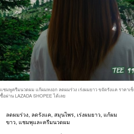
แชมพูครีมนวดผม แก้ผมหงอก ลดผมร่วง เร่งผมยาว ขจัดรังแค ราคาเซ็ตคู
ซื้อผ่าน LAZADA SHOPEE ได้เลย
ลดผมร่วง, ลดรังแค, สมุนไพร, เร่งผมยาว, แก้ผม
ขาว, แชมพุและครีมนวดผม