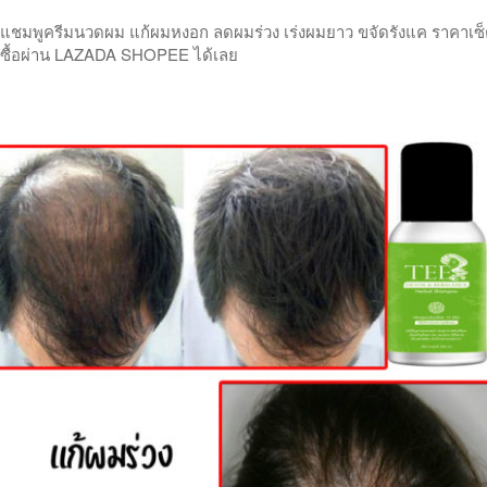
แชมพูครีมนวดผม แก้ผมหงอก ลดผมร่วง เร่งผมยาว ขจัดรังแค ราคาเซ็ตคู
ซื้อผ่าน LAZADA SHOPEE ได้เลย