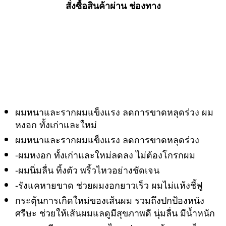
หงอก
สั่งซื้อสินค้าผ่าน ช่องทาง
ลด
ผม
ร่วง
เร่ง
ผม
ยาว
ขจัด
รังแค
รา
ผมหนาและรากผมแข็งแรง ลดการขาดหลุดร่วง ผม
คา
หงอก ทั้งเก่าและใหม่
เซ็ต
คู่
ผมหนาและรากผมแข็งแรง ลดการขาดหลุดร่วง
ไม่
-ผมหงอก ทั้งเก่าและใหม่ลดลง ไม่ต้องโกรกผม
แพง
-ผมนิ่มลื่น ทิ้งตัว พริ้วไหวอย่างชัดเจน
ถูก
มาก
-รังแคหายขาด ช่วยผมงอกยาวเร็ว ผมไม่แห้งชี้ฟู
สั่ง
กระตุ้นการเกิดใหม่ของเส้นผม รวมถึงปกป้องหนัง
ซื้อ
ศรีษะ ช่วยให้เส้นผมแลดูมีสุขภาพดี นุ่มลื่น มีน้ำหนัก
ผ่าน
LAZADA