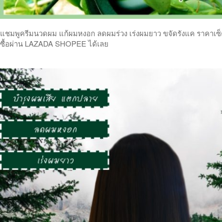
แชมพูครีมนวดผม แก้ผมหงอก ลดผมร่วง เร่งผมยาว ขจัดรังแค ราคาเซ็ตคู
ซื้อผ่าน LAZADA SHOPEE ได้เลย