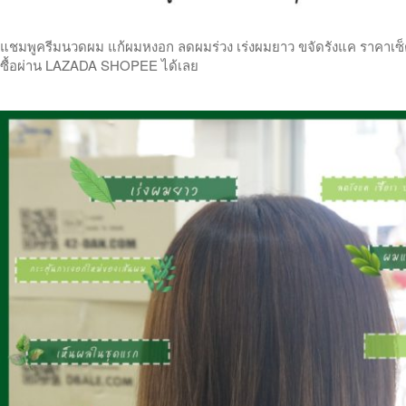
แชมพูครีมนวดผม แก้ผมหงอก ลดผมร่วง เร่งผมยาว ขจัดรังแค ราคาเซ็ตคู
ซื้อผ่าน LAZADA SHOPEE ได้เลย