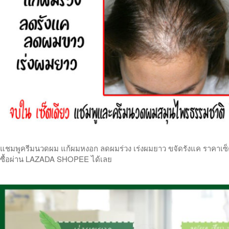
แชมพูครีมนวดผม แก้ผมหงอก ลดผมร่วง เร่งผมยาว ขจัดรังแค ราคาเซ็ตคู
ซื้อผ่าน LAZADA SHOPEE ได้เลย