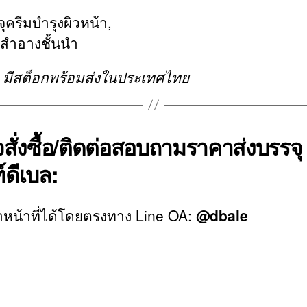
ครีมบำรุงผิวหน้า,
องสำอางชั้นนำ
็ว มีสต็อกพร้อมส่งในประเทศไทย
สั่งซื้อ/ติดต่อสอบถามราคาส่งบรรจุ
์ดีเบล:
หน้าที่ได้โดยตรงทาง Line OA:
@dbale