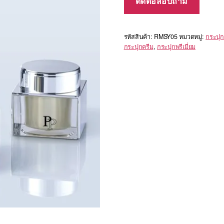
ติดต่อสอบถาม
รหัสสินค้า:
RMSY05
หมวดหมู่:
กระปุก
กระปุกครีม
,
กระปุกพรีเมี่ยม