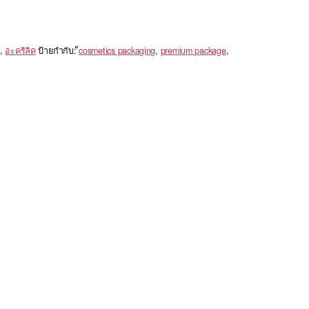
,
อะคริลิค
ป้ายกำกับ:
็cosmetics packaging
,
premium package
,