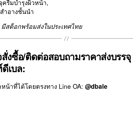
ครีมบำรุงผิวหน้า,
องสำอางชั้นนำ
็ว มีสต็อกพร้อมส่งในประเทศไทย
สั่งซื้อ/ติดต่อสอบถามราคาส่งบรรจุ
์ดีเบล:
หน้าที่ได้โดยตรงทาง Line OA:
@dbale