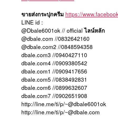
ขายส่งกระปุกครีม
https://www.facebo
LINE id :
@Dbale6001ok // official
ไลน์หลัก
@dbale.com //0832642160
@dbale.com2 //0848594358
dbale.com3 //0940427110
dbale.com4 //0909380542
dbale.com1 //0909417656
dbale.com5 //0838492831
dbale.com6 //0899632607
dbale.com7 //0902651908
http://line.me/ti/p/~@dbale6001ok
http://line.me/ti/p/~@dbale.com