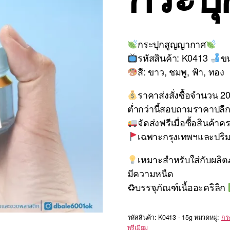
กระปุกสูญญากาศ
รหัสสินค้า: K0413
ข
สี: ขาว, ชมพู, ฟ้า, ทอง
ราคาส่งสั่งซื้อจำนวน 20 
ต่ำกว่านี้สอบถามราคาปลีก
จัดส่งฟรีเมื่อซื้อสินค้า
เฉพาะกรุงเทพฯและปร
เหมาะสำหรับใส่กับผลิตภ
มีความหนืด
♻บรรจุภัณฑ์เนื้ออะคริลิก
รหัสสินค้า:
K0413 - 15g
หมวดหมู่:
กระ
พรีเมียม