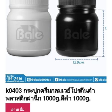
k0403 กระปุกครีมกลมเวย์โปรตีนดำ
พลาสติกฝาฉีก 1000g.สีดำ 1000g.
อ่านเพิ่ม