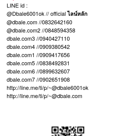
LINE id :
@Dbale6001ok // official
ไลน์หลัก
@dbale.com //0832642160
@dbale.com2 //0848594358
dbale.com3 //0940427110
dbale.com4 //0909380542
dbale.com1 //0909417656
dbale.com5 //0838492831
dbale.com6 //0899632607
dbale.com7 //0902651908
http://line.me/ti/p/~@dbale6001ok
http://line.me/ti/p/~@dbale.com