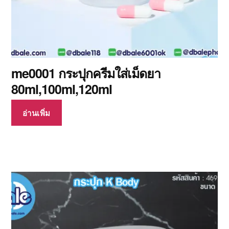
me0001 กระปุกครีมใส่เม็ดยา
80ml,100ml,120ml
อ่านเพิ่ม