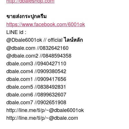
http://dbaleshop.com
ขายส่งกระปุกครีม
https://www.facebook.com/6001ok
LINE id :
@Dbale6001ok // official
ไลน์หลัก
@dbale.com //0832642160
@dbale.com2 //0848594358
dbale.com3 //0940427110
dbale.com4 //0909380542
dbale.com1 //0909417656
dbale.com5 //0838492831
dbale.com6 //0899632607
dbale.com7 //0902651908
http://line.me/ti/p/~@dbale6001ok
http://line.me/ti/p/~@dbale.com