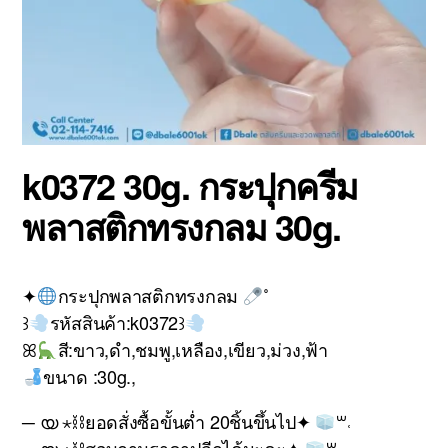
k0372 30g. กระปุกครีม
พลาสติกทรงกลม 30g.
✦
กระปุกพลาสติกทรงกลม
˚
꒱
รหัสสินค้า:k0372꒱
ꕤ
สี:ขาว,ดำ,ชมพู,เหลือง,เขียว,ม่วง,ฟ้า
ขนาด :30g.,
─ യ ⋆⛓ยอดสั่งซื้อขั้นต่ำ 20ชิ้นขึ้นไป✦
꒳˓