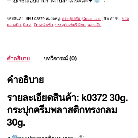
─ യ ⋆⛓สอบถามราคาปลีกได้นะคะ✦
꒳˓
รหัสสินค้า:
SKU-03879
หมวดหมู่:
กระปุกครีม (Cream Jars)
ป้ายกำกับ:
ขวด
พลาสติก
,
ดีเบล
,
ดีเบลนำเข้า
,
บรรจุภัณฑ์พรีเมียม
,
พลาสติก
คำอธิบาย
บทวิจารณ์ (0)
คำอธิบาย
รายละเอียดสินค้า: k0372 30g.
กระปุกครีมพลาสติกทรงกลม
30g.
✦
กระปุกพลาสติกทรงกลม
˚