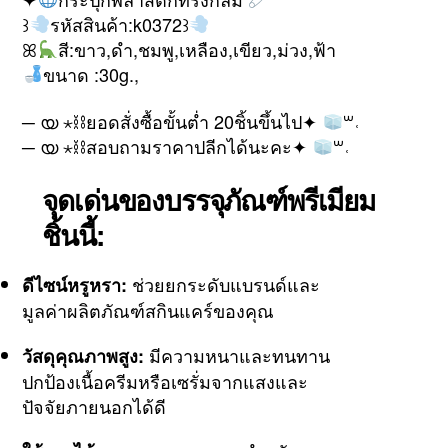
꒱
รหัสสินค้า:k0372꒱
ꕤ
สี:ขาว,ดำ,ชมพู,เหลือง,เขียว,ม่วง,ฟ้า
ขนาด :30g.,
─ യ ⋆⛓ยอดสั่งซื้อขั้นต่ำ 20ชิ้นขึ้นไป✦
꒳˓
─ യ ⋆⛓สอบถามราคาปลีกได้นะคะ✦
꒳˓
จุดเด่นของบรรจุภัณฑ์พรีเมียม
ชิ้นนี้:
ช่วยยกระดับแบรนด์และ
ดีไซน์หรูหรา:
มูลค่าผลิตภัณฑ์สกินแคร์ของคุณ
มีความหนาและทนทาน
วัสดุคุณภาพสูง:
ปกป้องเนื้อครีมหรือเซรั่มจากแสงและ
ปัจจัยภายนอกได้ดี