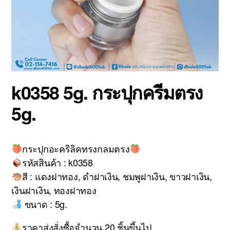
k0358 5g. กระปุกครีมตรง
5g.
กระปุกอะคริลิคทรงกลมตรง
รหัสสินค้า : k0358
สี : แดงฝาทอง, ดำฝาเงิน, ชมพูฝาเงิน, ขาวฝาเงิน,
เงินฝาเงิน, ทองฝาทอง
ขนาด : 5g.
ราคาส่งสั่งซื้อจำนวน 20 ชิ้นขึ้นไป