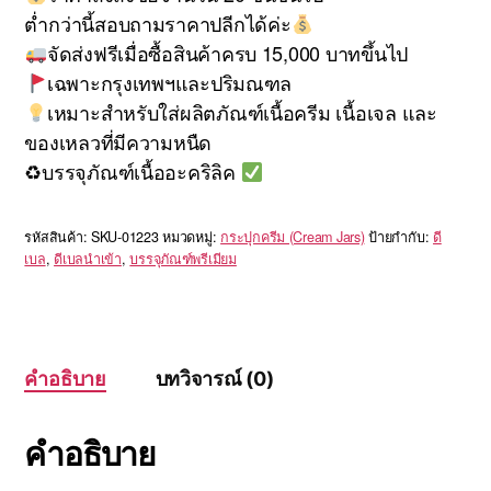
ต่ำกว่านี้สอบถามราคาปลีกได้ค่ะ
จัดส่งฟรีเมื่อซื้อสินค้าครบ 15,000 บาทขึ้นไป
เฉพาะกรุงเทพฯและปริมณฑล
เหมาะสำหรับใส่ผลิตภัณฑ์เนื้อครีม เนื้อเจล และ
ของเหลวที่มีความหนืด
♻บรรจุภัณฑ์เนื้ออะคริลิค
รหัสสินค้า:
SKU-01223
หมวดหมู่:
กระปุกครีม (Cream Jars)
ป้ายกำกับ:
ดี
เบล
,
ดีเบลนำเข้า
,
บรรจุภัณฑ์พรีเมียม
คำอธิบาย
บทวิจารณ์ (0)
คำอธิบาย