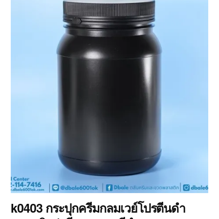
k0403 กระปุกครีมกลมเวย์โปรตีนดำ