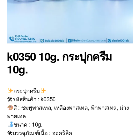
k0350 10g. กระปุกครีม
10g.
กระปุกครีม
🛠รหัสสินค้า : k0350
สี : ชมพูพาสเทล, เหลืองพาสเทล, ฟ้าพาสเทล, ม่วง
พาสเทล
ขนาด : 10g.
🛠บรรจุภัณฑ์เนื้อ : อะคริลิค