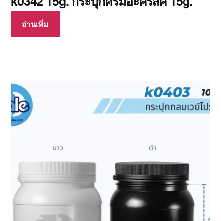
k0342 15g. กระปุกครีมอะคริลิค 15g.
อ่านเพิ่ม