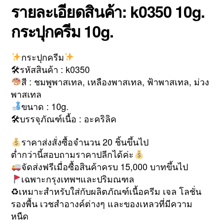
รายละเอียดสินค้า: k0350 10g.
กระปุกครีม 10g.
กระปุกครีม
🛠รหัสสินค้า : k0350
สี : ชมพูพาสเทล, เหลืองพาสเทล, ฟ้าพาสเทล, ม่วง
พาสเทล
ขนาด : 10g.
🛠บรรจุภัณฑ์เนื้อ : อะคริลิค
ราคาส่งสั่งซื้อจำนวน 20 ชิ้นขึ้นไป
ต่ำกว่านี้สอบถามราคาปลีกได้ค่ะ
จัดส่งฟรีเมื่อซื้อสินค้าครบ 15,000 บาทขึ้นไป
เฉพาะกรุงเทพฯและปริมณฑล
♻เหมาะสำหรับใส่กับผลิตภัณฑ์เนื้อครีม เจล โลชั่น
รองพื้น เวชสำอางค์ต่างๆ และของเหลวที่มีความ
หนืด