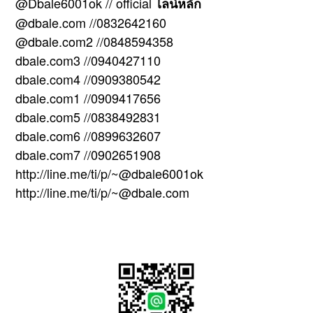
@Dbale6001ok // official
ไลน์หลัก
@dbale.com //0832642160
@dbale.com2 //0848594358
dbale.com3 //0940427110
dbale.com4 //0909380542
dbale.com1 //0909417656
dbale.com5 //0838492831
dbale.com6 //0899632607
dbale.com7 //0902651908
http://line.me/ti/p/~@dbale6001ok
http://line.me/ti/p/~@dbale.com