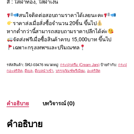
สี : ใสฝาทอง, ใสฝาเงิน
สนใจติดต่อสอบถามราคาได้เลยนะคะ
ราคาส่งเมื่อสั่งซื้อจำนวน 20ชิ้น ขึ้นไป
หากต่ำกว่านี้สามารถสอบถามราคาปลีกได้ค่ะ
จัดส่งฟรีเมื่อซื้อสินค้าครบ 15,000บาท ขึ้นไป
เฉพาะกรุงเทพฯและปริมณฑล
รหัสสินค้า:
SKU-03476
หมวดหมู่:
กระปุกครีม (Cream Jars)
ป้ายกำกับ:
กระปุ
กอะคริลิค
,
ดีเบล
,
ดีเบลนำเข้า
,
บรรจุภัณฑ์พรีเมียม
,
อะคริลิค
คำอธิบาย
บทวิจารณ์ (0)
คำอธิบาย