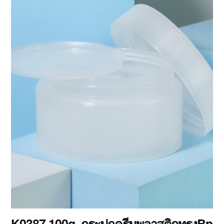
K0387 100g. กระปุกครีมพลาสติกทรงBp