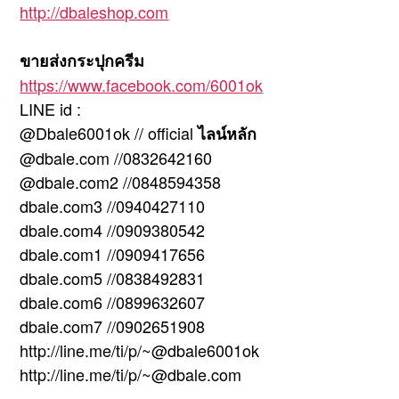
http://dbaleshop.com
ขายส่งกระปุกครีม
https://www.facebook.com/6001ok
LINE id :
@Dbale6001ok // official
ไลน์หลัก
@dbale.com //0832642160
@dbale.com2 //0848594358
dbale.com3 //0940427110
dbale.com4 //0909380542
dbale.com1 //0909417656
dbale.com5 //0838492831
dbale.com6 //0899632607
dbale.com7 //0902651908
http://line.me/ti/p/~@dbale6001ok
http://line.me/ti/p/~@dbale.com