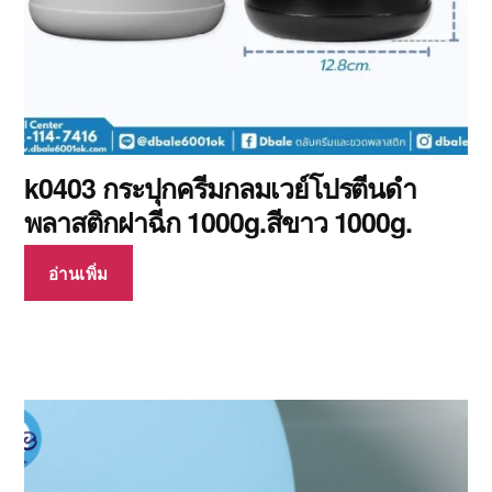
k0403 กระปุกครีมกลมเวย์โปรตีนดำ
พลาสติกฝาฉีก 1000g.สีขาว 1000g.
อ่านเพิ่ม