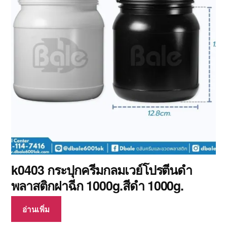
k0403 กระปุกครีมกลมเวย์โปรตีนดำ
พลาสติกฝาฉีก 1000g.สีดำ 1000g.
อ่านเพิ่ม