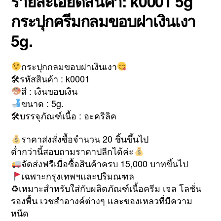
รายละเอียดสินค้า: k0001 5g
กระปุกครีมกลมขอบฝาเงินเงา
5g.
กระปุกกลมขอบฝาเงินเงา
🛠รหัสสินค้า : k0001
สี : เงินขอบเงิน
ขนาด : 5g.
🛠บรรจุภัณฑ์เนื้อ : อะคริลิค
ราคาส่งสั่งซื้อจำนวน 20 ชิ้นขึ้นไป
ต่ำกว่านี้สอบถามราคาปลีกได้ค่ะ
จัดส่งฟรีเมื่อซื้อสินค้าครบ 15,000 บาทขึ้นไป
เฉพาะกรุงเทพฯและปริมณฑล
♻เหมาะสำหรับใส่กับผลิตภัณฑ์เนื้อครีม เจล โลชั่น
รองพื้น เวชสำอางค์ต่างๆ และของเหลวที่มีความ
หนืด