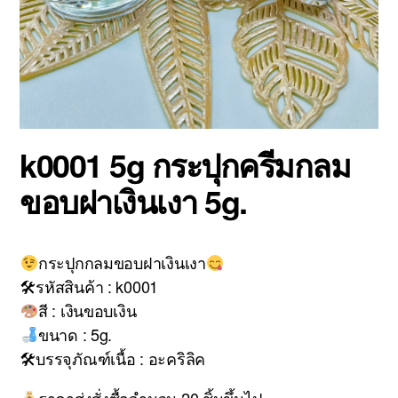
k0001 5g กระปุกครีมกลม
ขอบฝาเงินเงา 5g.
กระปุกกลมขอบฝาเงินเงา
🛠รหัสสินค้า : k0001
สี : เงินขอบเงิน
ขนาด : 5g.
🛠บรรจุภัณฑ์เนื้อ : อะคริลิค