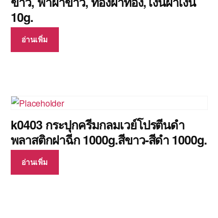
ขาว, ฟ้าฝาขาว, ทองฝาทอง, เงินฝาเงิน
10g.
อ่านเพิ่ม
k0403 กระปุกครีมกลมเวย์โปรตีนดำ
พลาสติกฝาฉีก 1000g.สีขาว-สีดำ 1000g.
อ่านเพิ่ม