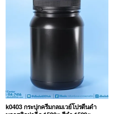
k0403 กระปุกครีมกลมเวย์โปรตีนดำ