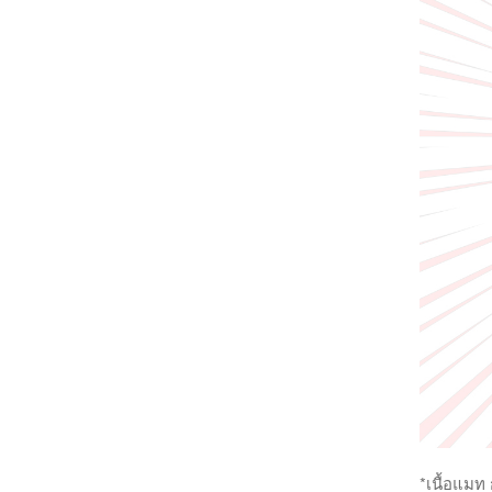
*เนื้อแมท 