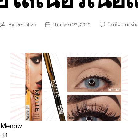
By
teeclubza
กันยายน 23, 2019
ไม่มีความเห็น
Post
Post
author
date
: Menow
431