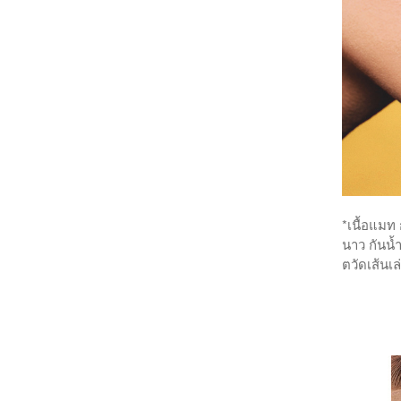
*เนื้อแมท 
นาว กันน้
ตวัดเส้นเ