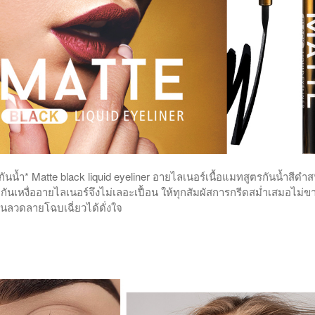
กันน้ำ* Matte black liquid eyeliner อายไลเนอร์เนื้อแมทสูตรกันน้ำสีดำส
ำกันเหงื่ออายไลเนอร์จึงไม่เลอะเปื้อน ให้ทุกสัมผัสการกรีดสม่ำเสมอไม
ล่นลวดลายโฉบเฉี่ยวได้ดั่งใจ