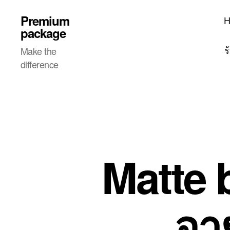
Premium
package
ร
Make the
difference
Matte b
อา