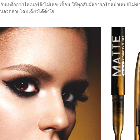
ำกันเหงื่ออายไลเนอร์จึงไม่เลอะเปื้อน ให้ทุกสัมผัสการกรีดสม่ำเสมอไม
ล่นลวดลายโฉบเฉี่ยวได้ดั่งใจ