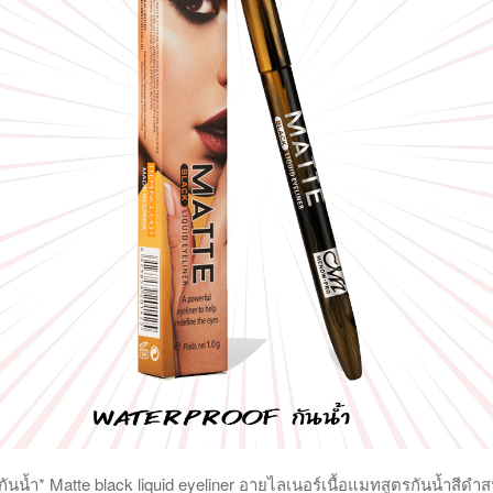
กันน้ำ* Matte black liquid eyeliner อายไลเนอร์เนื้อแมทสูตรกันน้ำสีดำส