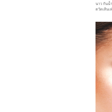
นาว กันน้
ตวัดเส้นเ