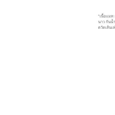
*เนื้อแมท 
นาว กันน้
ตวัดเส้นเ