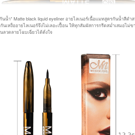
กันน้ำ* Matte black liquid eyeliner อายไลเนอร์เนื้อแมทสูตรกันน้ำสีดำส
ำกันเหงื่ออายไลเนอร์จึงไม่เลอะเปื้อน ให้ทุกสัมผัสการกรีดสม่ำเสมอไม
ล่นลวดลายโฉบเฉี่ยวได้ดั่งใจ