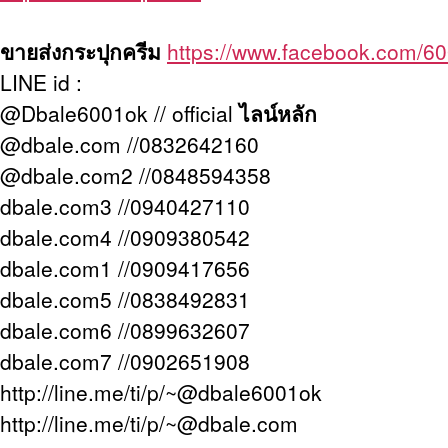
ขายส่งกระปุกครีม
https://www.facebook.com/6
LINE id :
@Dbale6001ok // official
ไลน์หลัก
@dbale.com //0832642160
@dbale.com2 //0848594358
dbale.com3 //0940427110
dbale.com4 //0909380542
dbale.com1 //0909417656
dbale.com5 //0838492831
dbale.com6 //0899632607
dbale.com7 //0902651908
http://line.me/ti/p/~@dbale6001ok
http://line.me/ti/p/~@dbale.com