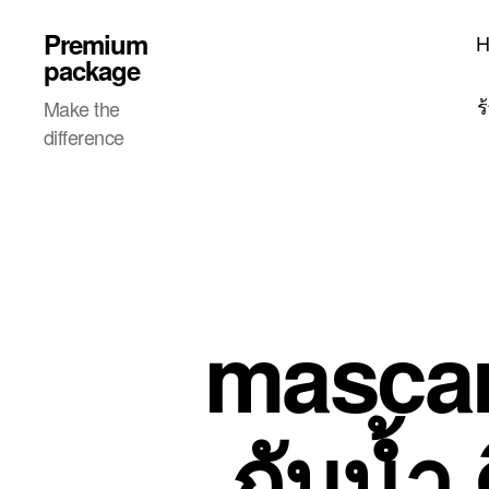
Premium
package
ร
Make the
difference
mascara 
กันน้ำ