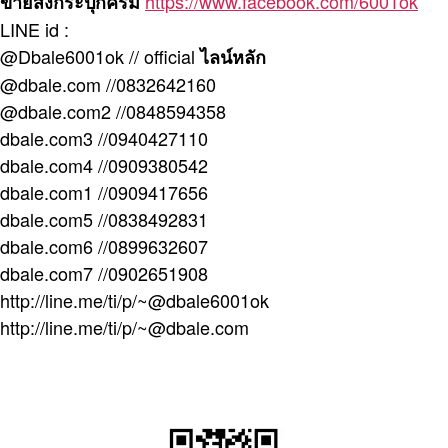
https://www.facebook.com/6001ok
ขายส่งกระปุกครีม
LINE id :
@Dbale6001ok // official
ไลน์หลัก
@dbale.com //0832642160
@dbale.com2 //0848594358
dbale.com3 //0940427110
dbale.com4 //0909380542
dbale.com1 //0909417656
dbale.com5 //0838492831
dbale.com6 //0899632607
dbale.com7 //0902651908
http://line.me/ti/p/~@dbale6001ok
http://line.me/ti/p/~@dbale.com