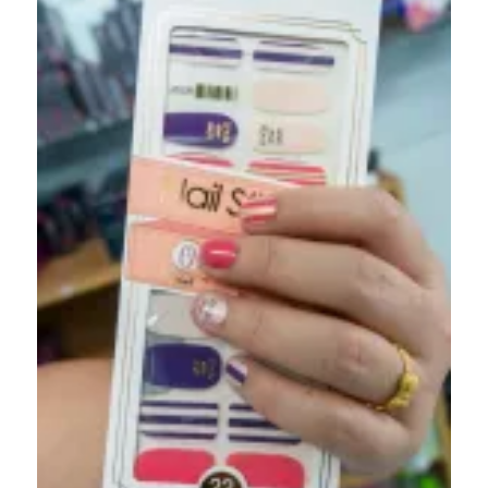
เล็บ
สวยๆ