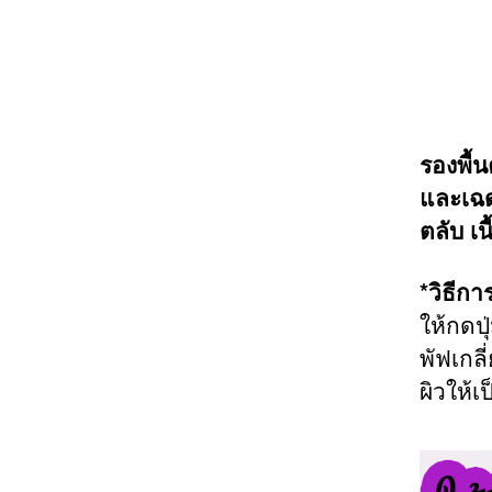
รองพื้น
และเฉด
ตลับ เ
*วิธีกา
ให้กดป
พัฟเกล
ผิวให้เ