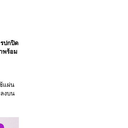
ชื้น
ให้
ผิว
ผิว
เสีย
แค่
ารปกปิด
ไหน
าพร้อม
ก็
ใช้ได้
สูตร
อ่อน
โยน
ช้แผ่น
แป้ง
ทาลงบน
น้ำ
คุชชั่น
AInuo
2019