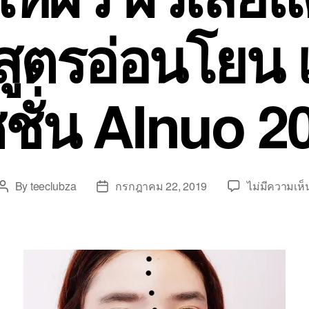
 สูตรอ่อนโยน 
ชชั่น AInuo 2
By
teeclubza
กรกฎาคม 22, 2019
ไม่มีความเห็
Post
Post
author
date