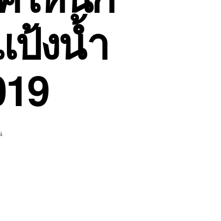
แป้งน้ำ
019
บน
น
หน้า
เนียน
ปกปิด
ดี
เพิ่ม
ความ
ชุ่ม