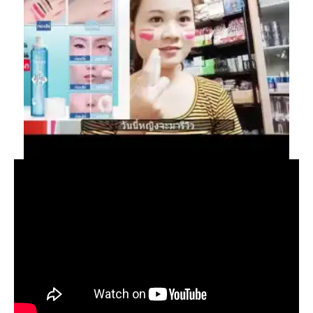
ล้าง
เครื
สำอ
201
จะ
แต่
มา
แน่
แค่
ไห
ก็
ล้าง
หม
ล้าง
สะ
แล
บำร
ผิว
ให้
นุ่น
ไป