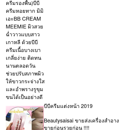
ครีมรองพื้น)บีบี
วัน
ช่วย
ครีมหอยทาก มิมิ
ปรับ
เอะBB CREAM
สภา
MEEMIE ผิวสวย
ผิว
ฉ่ำวาวแบบสาว
ให้
ขาว
เกาหลี ด้วยบีบี
กระจ
ครีมเนื้อบางเบา
ใส
เกลี่ยง่าย ติดทน
และ
นานตลอดวัน
อำพ
รู
ช่วยปรับสภาพผิว
ขุม
ให้ขาวกระจ่างใส
ขน
และอำพรางรูขุม
ได้
ขนได้เป็นอย่างดี
เป็น
อย่า
บีบีครีมแต่งหน้า 2019
ดี
Beautysaisai ขายส่งเครื่องสำอาง
ขายก่อนรวยก่อน !!!!