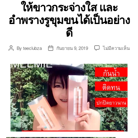
ให้ขาวกระจ่างใส และ
อำพรางรูขุมขนได้เป็นอย่าง
ดี
บน
By
teeclubza
กันยายน 9, 2019
ไม่มีความเห็น
Post
Post
(พร้
author
date
ส่ง-
ใช้
ดี-
ครีม
รอง
พื้น)
ครีม
หอย
ทาก
มิ
มิ
เอะ