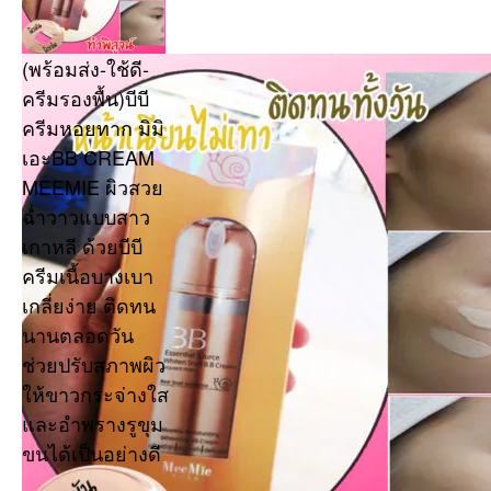
(พร้อมส่ง-ใช้ดี-
ครีมรองพื้น)บีบี
ครีมหอยทาก มิมิ
เอะBB CREAM
MEEMIE ผิวสวย
ฉ่ำวาวแบบสาว
เกาหลี ด้วยบีบี
ครีมเนื้อบางเบา
เกลี่ยง่าย ติดทน
นานตลอดวัน
ช่วยปรับสภาพผิว
ให้ขาวกระจ่างใส
และอำพรางรูขุม
ขนได้เป็นอย่างดี