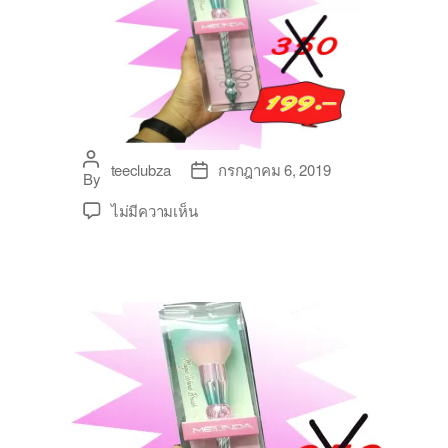
Post
teeclubza
กรกฎาคม 6, 2019
Post
By
author
date
บน
ไม่มีความเห็น
*ของ
แท้*
แปรง
Meilinda
Magic
Wand
Brush
แปรง
แต่ง
หน้า